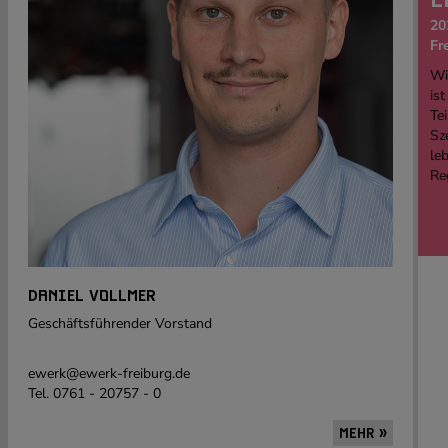
20
Fr
Wi
ist
Tei
Sz
le
Re
DANIEL VOLLMER
Geschäftsführender Vorstand
ewerk@ewerk-freiburg.de
Tel. 0761 - 20757 - 0
MEHR »