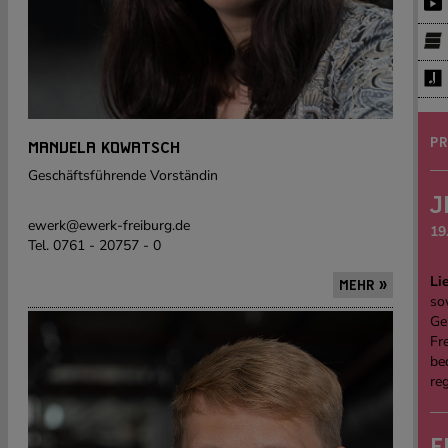
PR
MANUELA KOWATSCH
Geschäftsführende Vorständin
J
ewerk@ewerk-freiburg.de
19
Tel. 0761 - 20757 - 0
Li
MEHR »
sow
Ge
Fre
be
re
E