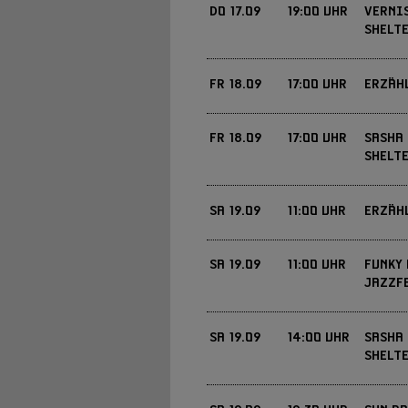
DO
17.09
19:00 UHR
VERNIS
SHELT
FR
18.09
17:00 UHR
ERZÄH
€ 19,40 / ERMÄSSIGT: €
EINTRITT
FR
18.09
17:00 UHR
SASHA 
34€ ZZGL. GEBÜHREN
EINTRITT
SHELTE
JETZT KARTEN KAUFEN »
JETZT KARTEN KAUFEN »
FREI
EINTRITT
SA
19.09
11:00 UHR
ERZÄH
SA
19.09
11:00 UHR
FUNKY
FÜR ALLE TEILNEHM
EINTRITT
JAZZF
FREI
EINTRITT
SA
19.09
14:00 UHR
SASHA 
SHELTE
EINTRITT