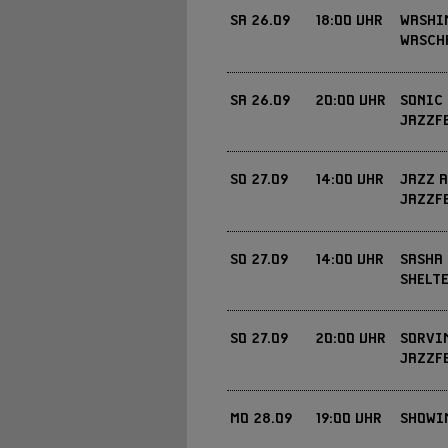
SA
26.09
18:00 UHR
WASHI
VVK 41 € / 45 € | AK 43
EINTRITT
WASCH
JETZT KARTEN KAUFEN »
FREI
EINTRITT
SA
26.09
20:00 UHR
SONIC
JAZZF
SO
27.09
14:00 UHR
JAZZ 
5€ / NUR ABENDKASS
JAZZF
EINTRITT
FREI
EINTRITT
SO
27.09
14:00 UHR
SASHA 
SHELTE
SO
27.09
20:00 UHR
SORVI
VVK SITZ: 23 € / 27 € /
JAZZF
EINTRITT
STEH 21 € / 25 €
FREI
EINTRITT
JETZT KARTEN KAUFEN »
MO
28.09
19:00 UHR
SHOWIN