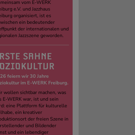
meinsam vom E-WERK
eiburg e.V. und Jazzhaus
eiburg organisiert, ist es
zwischen ein bedeutender
effpunkt der internationalen und
gionalen Jazzszene geworden.
RSTE SAHNE
OZIOKULTUR
26 feiern wir 30 Jahre
ziokultur im E-WERK Freiburg.
r wollen sichtbar machen, was
s E-WERK war, ist und sein
rd: eine Plattform für kulturelle
ilhabe, ein kreativer
oduktionsort der freien Szene in
rstellender und Bildender
nst und ein lebendiger