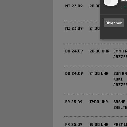
Bes
MI
23.09
20:00 UHR
KLANG
↓
1
JAZZF
VVK 11 € / 15 € / AK 
EINTRITT
Ablehnen
KOSTENFREI.
MI
23.09
21:30 UHR
ROUND
JAZZF
DIE VORRUNDEN SIND 
EINTRITT
JETZT KARTEN KAUFEN »
€/ 19 €
DO
24.09
20:00 UHR
EMMA 
JAZZF
FREI, HUT GEHT RUM
EINTRITT
DO
24.09
21:30 UHR
SUN RA
KOKI
JAZZF
JETZT KARTEN KAUFEN »
SIEHE: WWW.KOKI-F
EINTRITT
FR
25.09
17:00 UHR
SASHA 
SHELTE
VVK 23 €-33 € / 29 €-3
EINTRITT
FR
25.09
18:00 UHR
PREMIE