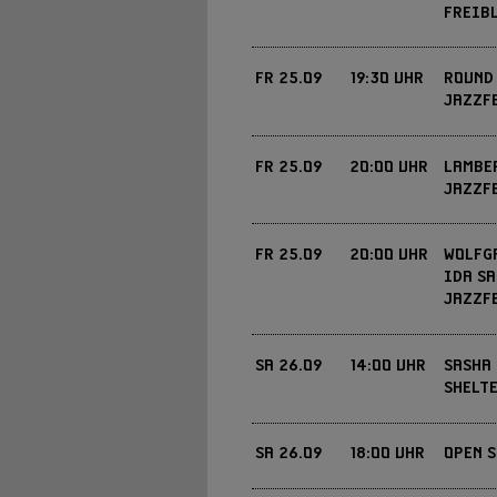
FREIB
JETZT KARTEN KAUFEN »
SIEHE: WWW.KOKI-F
EINTRITT
FR
25.09
19:30 UHR
ROUND
JAZZF
FREI
EINTRITT
FR
25.09
20:00 UHR
LAMBE
JAZZF
FR
25.09
20:00 UHR
WOLFG
5€ / NUR ABENDKASS
IDA S
EINTRITT
JAZZF
SIEHE: WWW.KOKI-F
EINTRITT
SA
26.09
14:00 UHR
SASHA 
SHELTE
VVK 24 € / 28 € | AK 26
EINTRITT
SA
26.09
18:00 UHR
OPEN S
JETZT KARTEN KAUFEN »