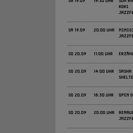
FÜR ALLE TEILNEHM
SA
19.09
19:30 UHR
SUN RA
KOKI
JAZZF
FREI
EINTRITT
SA
19.09
20:00 UHR
MINIG
JAZZF
FREI
EINTRITT
SO
20.09
11:00 UHR
ERZÄH
SIEHE: WWW.KOKI-F
EINTRITT
SO
20.09
14:00 UHR
SASHA 
SHELTE
SO
20.09
18:30 UHR
OPEN D
NUR ABENDKASSE! 10
EINTRITT
SO
20.09
20:00 UHR
RENAU
FÜR ALLE TEILNEHM
EINTRITT
JAZZF