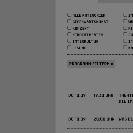
ALLE KATEGORIEN
IM
GEGENWARTSKUNST
WO
KONZERT
FI
KINDERTHEATER
JU
INTERKULTUR
IN
LESUNG
KA
PROGRAMM FILTERN »
DO
10.09
19:30 UHR
THEATE
DIE I
DO
10.09
20:00 UHR
WAS B