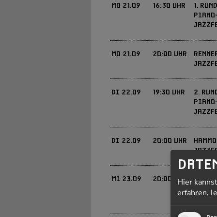
FREI
EINTRITT
MO
21.09
16:30 UHR
1. RUN
PIANO
JAZZF
10 € - 15 €
EINTRITT
MO
21.09
20:00 UHR
RENNE
JAZZF
VVK 30€ / 34€ | AK 32 
EINTRITT
DI
22.09
19:30 UHR
2. RUN
PIANO
JETZT KARTEN KAUFEN »
DIE VORRUNDEN SIND 
EINTRITT
JAZZF
€/ 19 €
DI
22.09
20:00 UHR
HAMMO
JAZZF
DATE
VVK 19 € / 23 € | AK 21
EINTRITT
MI
23.09
20:00 UHR
ENDRUN
Hier kanns
PIANO
JETZT KARTEN KAUFEN »
erfahren, l
DIE VORRUNDEN SIND 
EINTRITT
JAZZF
€/ 19 €