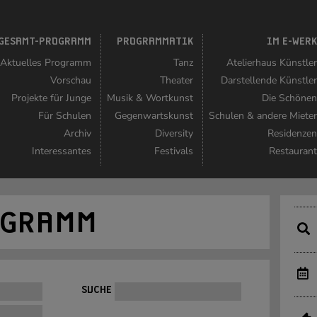
GESAMT-PROGRAMM
PROGRAMMATIK
IM E-WER
Aktuelles Programm
Tanz
Atelierhaus Künstle
Vorschau
Theater
Darstellende Künstle
Projekte für Junge
Musik & Wortkunst
Die Schöne
Für Schulen
Gegenwartskunst
Schulen & andere Miete
Archiv
Diversity
Residenze
Interessantes
Festivals
Restauran
OGRAMM
SUCHE