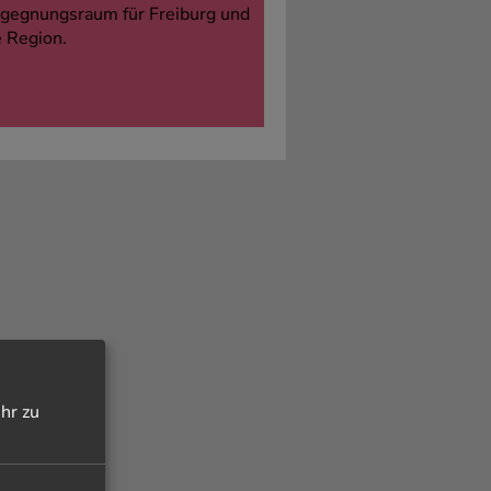
gegnungsraum für Freiburg und
e Region.
hr zu