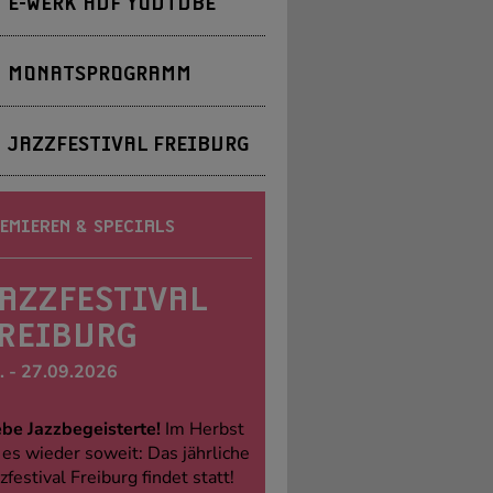
E-WERK AUF YOUTUBE
MONATSPROGRAMM
JAZZFESTIVAL FREIBURG
EMIEREN & SPECIALS
AZZFESTIVAL
REIBURG
. - 27.09.2026
ebe Jazzbegeisterte!
Im Herbst
t es wieder soweit: Das jährliche
zfestival Freiburg findet statt!