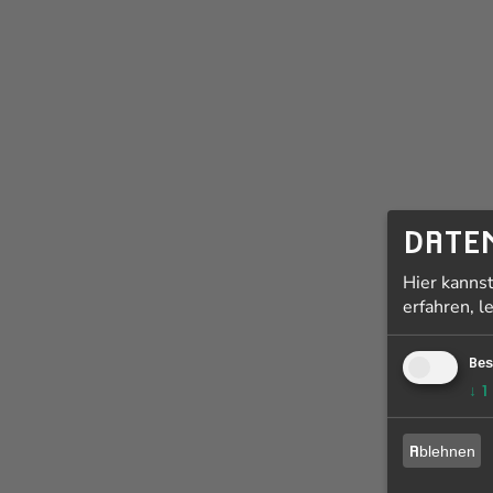
DATE
Hier kanns
erfahren, l
Bes
↓
1
Ablehnen