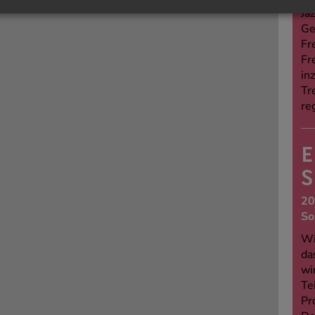
Jaz
Ge
Fr
Fr
in
Tr
re
E
S
20
So
Wi
da
wi
Te
Pr