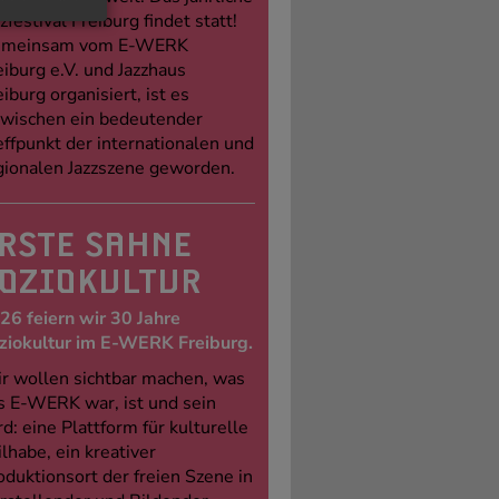
zfestival Freiburg findet statt!
meinsam vom E-WERK
eiburg e.V. und Jazzhaus
eiburg organisiert, ist es
zwischen ein bedeutender
effpunkt der internationalen und
gionalen Jazzszene geworden.
RSTE SAHNE
OZIOKULTUR
26 feiern wir 30 Jahre
ziokultur im E-WERK Freiburg.
r wollen sichtbar machen, was
s E-WERK war, ist und sein
rd: eine Plattform für kulturelle
ilhabe, ein kreativer
oduktionsort der freien Szene in