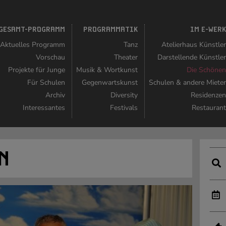
GESAMT-PROGRAMM
PROGRAMMATIK
IM E-WER
Aktuelles Programm
Tanz
Atelierhaus Künstle
Vorschau
Theater
Darstellende Künstle
Projekte für Junge
Musik & Wortkunst
Die Schöne
Für Schulen
Gegenwartskunst
Schulen & andere Miete
Archiv
Diversity
Residenze
Interessantes
Festivals
Restauran
N