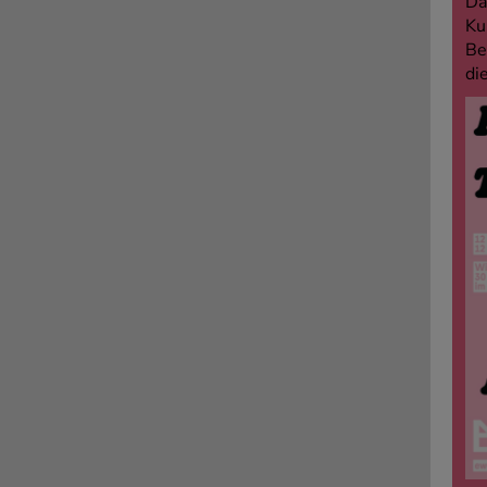
Da
Ku
Be
di