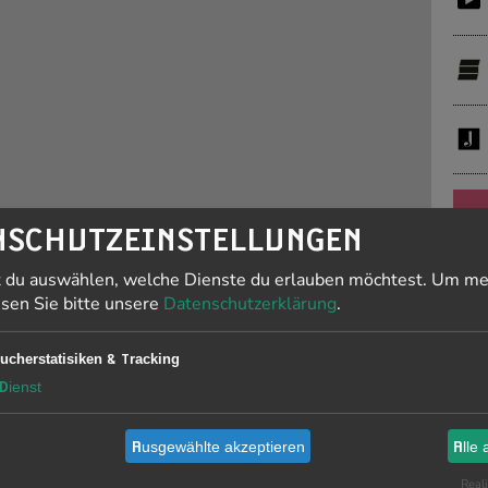
PR
NSCHUTZEINSTELLUNGEN
t du auswählen, welche Dienste du erlauben möchtest.
Um me
J
esen Sie bitte unsere
Datenschutzerklärung
.
F
ucherstatisiken & Tracking
19
Dienst
Ausgewählte akzeptieren
Alle 
Li
is
Reali