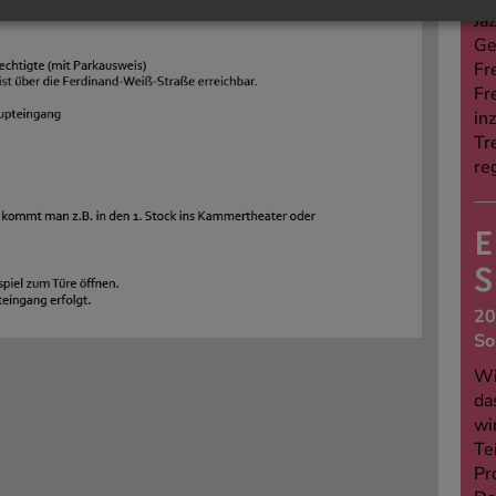
Jaz
Ge
Fr
Fr
in
Tr
re
E
S
20
So
Wi
da
wi
Te
Pr