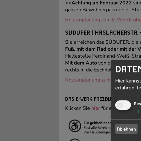
>>
Achtung ab Februar 2022
sin
ganzen Bewohnerparkgebiet Stühl
Routenplanung zum E-WERK übe
SÜDUFER | HASLACHERSTR. 4
Sie erreichen das SÜDUFER, die 
Fuß, mit dem Rad oder mit der 
Haltestelle Ferdinand-Weiß-Stra
Mit dem Auto
von der A5 kommend
DATE
rechts in die Eschholzstraße, dann
Routenplanung zum SÜDUFER üb
Hier kanns
erfahren, l
DAS E-WERK FREIBURG IST WEI
Bes
Klicken Sie
hier
für eine vergröße
↓
1
Ablehnen