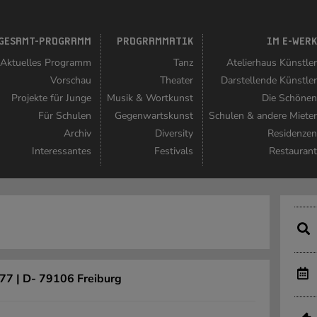
GESAMT-PROGRAMM
PROGRAMMATIK
IM E-WER
Aktuelles Programm
Tanz
Atelierhaus Künstle
Vorschau
Theater
Darstellende Künstle
Projekte für Junge
Musik & Wortkunst
Die Schöne
Für Schulen
Gegenwartskunst
Schulen & andere Miete
Archiv
Diversity
Residenze
Interessantes
Festivals
Restauran
 77 | D- 79106 Freiburg