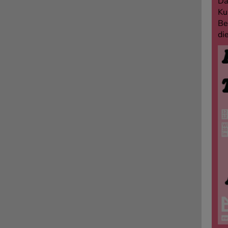
Da
Ku
Be
di