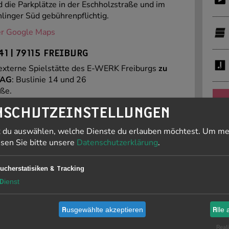
d die Parkplätze in der Eschholzstraße und im
inger Süd gebührenpflichtig.
r Google Maps
1 | 79115 FREIBURG
externe Spielstätte des E-WERK Freiburgs
zu
VAG
: Buslinie 14 und 26
ße.
, Abfahrt Freiburg Mitte, Ausfahrt Stühlinger,
PR
NSCHUTZEINSTELLUNGEN
 direkt links in die Haslacherstraße.
er Google Maps
t du auswählen, welche Dienste du erlauben möchtest.
Um me
J
esen Sie bitte unsere
Datenschutzerklärung
.
F
TGEHEND BARRIEREFREI
ucherstatisiken & Tracking
19
rte Ansicht.
Dienst
Ausgewählte akzeptieren
Alle 
Li
is
Reali