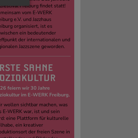
zfestival Freiburg findet statt!
meinsam vom E-WERK
eiburg e.V. und Jazzhaus
eiburg organisiert, ist es
zwischen ein bedeutender
effpunkt der internationalen und
gionalen Jazzszene geworden.
RSTE SAHNE
OZIOKULTUR
26 feiern wir 30 Jahre
ziokultur im E-WERK Freiburg.
r wollen sichtbar machen, was
s E-WERK war, ist und sein
rd: eine Plattform für kulturelle
ilhabe, ein kreativer
oduktionsort der freien Szene in