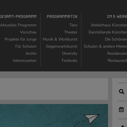
GESAMT-PROGRAMM
PROGRAMMATIK
IM E-WER
Aktuelles Programm
Tanz
Atelierhaus Künstle
Vorschau
Theater
Darstellende Künstle
Projekte für Junge
Musik & Wortkunst
Die Schöne
Für Schulen
Gegenwartskunst
Schulen & andere Miete
Archiv
Diversity
Residenze
Interessantes
Festivals
Restauran