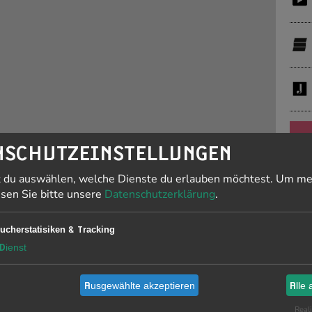
PR
NSCHUTZEINSTELLUNGEN
t du auswählen, welche Dienste du erlauben möchtest.
Um me
J
esen Sie bitte unsere
Datenschutzerklärung
.
F
ucherstatisiken & Tracking
19
Dienst
Ausgewählte akzeptieren
Alle 
Li
is
Reali