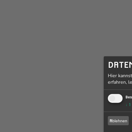
DATE
Hier kanns
erfahren, l
Bes
↓
1
Ablehnen