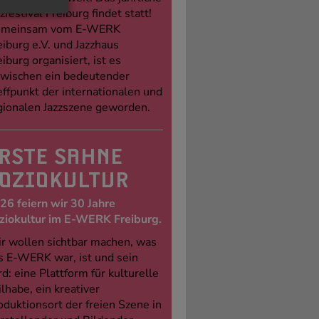
zfestival Freiburg findet statt!
meinsam vom E-WERK
eiburg e.V. und Jazzhaus
eiburg organisiert, ist es
zwischen ein bedeutender
effpunkt der internationalen und
gionalen Jazzszene geworden.
RSTE SAHNE
OZIOKULTUR
26 feiern wir 30 Jahre
ziokultur im E-WERK Freiburg.
r wollen sichtbar machen, was
s E-WERK war, ist und sein
rd: eine Plattform für kulturelle
ilhabe, ein kreativer
oduktionsort der freien Szene in