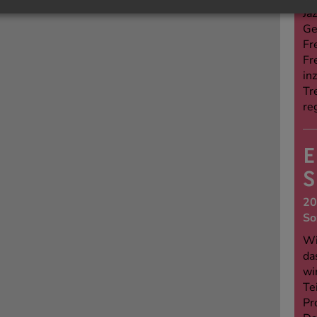
Jaz
Ge
Fr
Fr
in
Tr
re
E
S
20
So
Wi
da
wi
Te
Pr