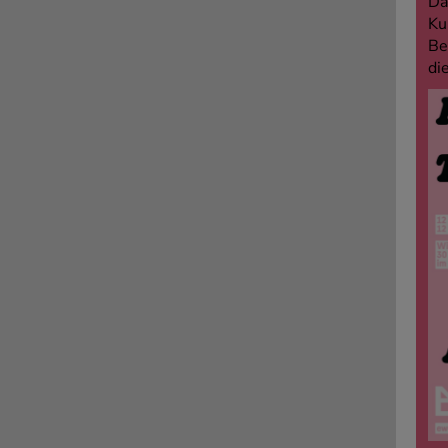
Da
Ku
Be
di