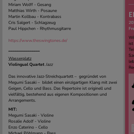
Miriam Wolff - Gesang
Matthias Wirth - Posaune
E
Martin Kollbau - Kontrabass
Cris Salgert - Schlagzeug
20
Paul Hippchen - Rhythmusgitarre
Fr
Wi
https://www.theswingtones.de/
ist
_______________
Tei
Sz
Wasserplatz
le
Violingual Quartet
Jazz
Re
Das innovative Jazz-Streichquartett – gegründet von
Megumi Sasaki – bildet einen einzigartigen Klang mit zwei
Geigen, Cello und Bass. Das Repertoire ist originell und
vielfältig, bestehend aus eigenen Kompositionen und
Arrangements.
MIT:
Megumi Sasaki - Violine
Rosalie Adolf - Violine
Enzo Caterino - Cello
Michael Pöhlmann - Bass