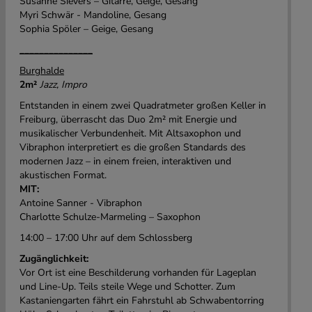
Susanne Sievers – Gitarre, Geige, Gesang
Myri Schwär - Mandoline, Gesang
Sophia Spöler – Geige, Gesang
_______________
Burghalde
2m²
Jazz, Impro
Entstanden in einem zwei Quadratmeter großen Keller in
Freiburg, überrascht das Duo 2m² mit Energie und
musikalischer Verbundenheit. Mit Altsaxophon und
Vibraphon interpretiert es die großen Standards des
modernen Jazz – in einem freien, interaktiven und
akustischen Format.
MIT:
Antoine Sanner - Vibraphon
Charlotte Schulze-Marmeling – Saxophon
14:00 – 17:00 Uhr auf dem Schlossberg
Zugänglichkeit:
Vor Ort ist eine Beschilderung vorhanden für Lageplan
und Line-Up. Teils steile Wege und Schotter. Zum
Kastaniengarten fährt ein Fahrstuhl ab Schwabentorring