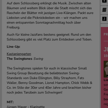
Auf dem Schlossberg erklingt die Musik. Zwischen alten
Bäumen und weitem Blick über die Stadt mischt sich das
Rascheln der Blätter mit jazzigen Live‑Klängen. Packt eure
Liebsten und die Picknickdecken ein – wir machen uns
einen entspannten Sonntagnachmittag hoch über
Freiburg.
Auch für kleine Jazzfans bestens geeignet: Rund um den
PR
Schlossberg gibt es viel Platz zum Entdecken und Toben.
Line-Up:
J
Kastaniengarten
19
The Swingtones
Swing
The Swingtones spielen für euch in klassischer Small
Swing Group Besetzung die beliebtesten Swing-
Standards von Duke Ellington, Billy Strayhorn, Fats
Li
Waller, Benny Goodman, Lionel Hampton, Chick Webb &
sow
Co. im Stile der 30er und 40er Jahre und brachten bisher
Ge
noch jedes Tanzbein zum Schwingen!
Fre
be
MIT:
re
Jürgen Mayer - Klarinette