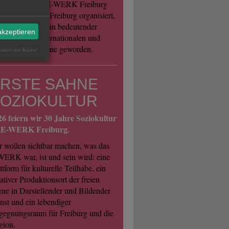
meinsam vom E-WERK Freiburg
. und Jazzhaus Freiburg organisiert,
 es inzwischen ein bedeutender
akzeptieren
ffpunkt der internationalen und
ionalen Jazzszene geworden.
isiert mit Klaro!
RSTE SAHNE
OZIOKULTUR
26 feiern wir 30 Jahre Soziokultur
 E-WERK Freiburg.
 wollen sichtbar machen, was das
ERK war, ist und sein wird: eine
ttform für kulturelle Teilhabe, ein
ativer Produktionsort der freien
ne in Darstellender und Bildender
st und ein lebendiger
gegnungsraum für Freiburg und die
gion.