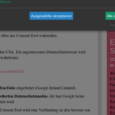
Ge
Dienst
 Ihre Benutzung der Website
e.V
dlage Ihrer Einwilligung nach Art. 6 Abs. 1 lit. a
ist
Ausgewählte akzeptieren
Alle 
Tre
reg
Real
t über das Consent-Tool widerrufen.
E
S
n den USA. Ein angemessenes Datenschutzniveau wird
währleistet.
20
im
/answer/6004245
Wir
E-W
Pla
YouTube
eingebettet (Google Ireland Limited).
kre
eiterten Datenschutzmodus
Sze
, der laut Google keine
Kun
ielt wird.
Be
 Consent-Tool wird eine Verbindung zu den Servern von
Re