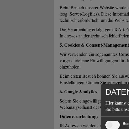
Beim Besuch unserer Website werden a
(sog. Server-Logfiles). Diese Informat
technisch erforderlich, um die Websit
Die Verarbeitung erfolgt gemäß Art. 6
Interesses an der technisch fehlerfrei
5. Cookies & Consent-Management
Cons
Wir verwenden ein sogenanntes
vorgeschriebene Einwilligungen für 
einzuholen.
Beim ersten Besuch können Sie auswä
Einstellungen können Sie jederzeit in
DATE
6. Google Analytics
Sofern Sie eingewilligt haben, wird a
Hier kannst 
Webanalysedienst der Google Ireland L
Sie bitte uns
Datenverarbeitung:
Bes
IP-Adressen werden anonymisiert (a