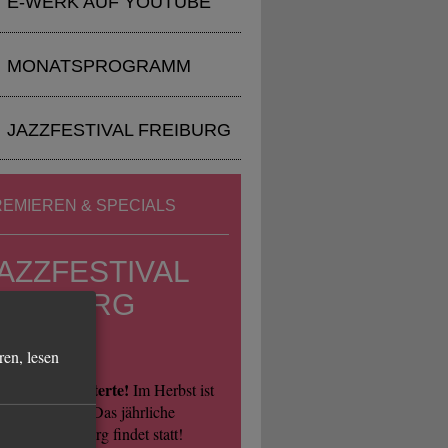
E-WERK AUF YOUTUBE
MONATSPROGRAMM
JAZZFESTIVAL FREIBURG
EMIEREN & SPECIALS
AZZFESTIVAL
REIBURG
 - 27.09.2026
en, lesen
ebe Jazzbegeisterte!
Im Herbst ist
wieder soweit: Das jährliche
zfestival Freiburg findet statt!