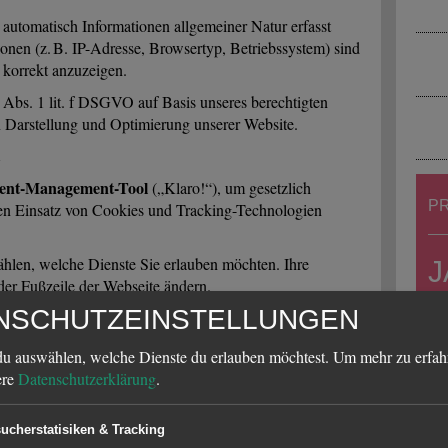
utomatisch Informationen allgemeiner Natur erfasst
ionen (z. B. IP-Adresse, Browsertyp, Betriebssystem) sind
e korrekt anzuzeigen.
 Abs. 1 lit. f DSGVO auf Basis unseres berechtigten
en Darstellung und Optimierung unserer Website.
ent-Management-Tool
(„Klaro!“), um gesetzlich
PR
den Einsatz von Cookies und Tracking-Technologien
hlen, welche Dienste Sie erlauben möchten. Ihre
J
 der Fußzeile der Webseite ändern.
F
NSCHUTZEINSTELLUNGEN
19.
Google Analytics
uf dieser Website
, ein
du auswählen, welche Dienste du erlauben möchtest.
Um mehr zu erfahr
imited, eingesetzt.
ere
Datenschutzerklärung
.
Li
es 
ucherstatisiken & Tracking
Jaz
nonymizeIP)