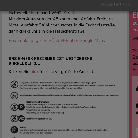
WERK Freiburgs
zu Fuß, mit dem Rad oder mit der VAG
:
Realisiert mit Klaro!
Buslinie 14 und 26
Haltestelle Ferdinand-Weiß-Straße.
E
Mit dem Auto
von der A5 kommend, Abfahrt Freiburg
20
Mitte, Ausfahrt Stühlinger, rechts in die Eschholzstraße,
Fr
dann direkt links in die Haslacherstraße.
Wi
Routenplanung zum SÜDUFER über Google Maps
ist
Tei
Sz
DAS E-WERK FREIBURG IST WEITGEHEND
le
BARRIEREFREI
Re
Klicken Sie
hier
für eine vergrößerte Ansicht.