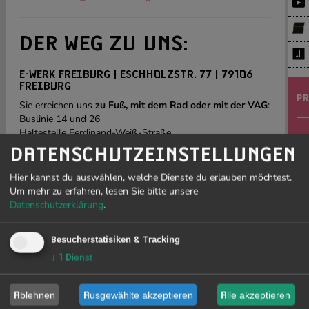
DER WEG ZU UNS:
E-WERK FREIBURG | ESCHHOLZSTR. 77 | 79106
FREIBURG
PR
Sie erreichen uns
zu Fuß, mit dem Rad oder mit der VAG
:
Buslinie 14 und 26
Haltestelle Ferdinand-Weiß-Straße.
J
Mit dem Auto
von der A5 kommend, Abfahrt Freiburg
DATENSCHUTZEINSTELLUNGEN
19
Mitte, Ausfahrt Stühlinger, links in die Eschholzstraße. (Es
gibt einen Parkplatz, aber nur wenige Parkplätze, Einfahrt
Hier kannst du auswählen, welche Dienste du erlauben möchtest.
Ferdinand-Weiß-Straße)
Um mehr zu erfahren, lesen Sie bitte unsere
>>
Achtung ab Februar 2022
sind die Parkplätze in der
Datenschutzerklärung
.
Eschholzstraße und im ganzen Bewohnerparkgebiet
Li
Stühlinger Süd gebührenpflichtig.
Besucherstatisiken & Tracking
sow
Routenplanung zum E-WERK über Google Maps
Ge
↓
1
Dienst
Fre
SÜDUFER | HASLACHERSTR. 41 | 79115 FREIBURG
be
Sie erreichen das SÜDUFER, die externe Spielstätte des E-
Ablehnen
Ausgewählte akzeptieren
Alle akzeptieren
re