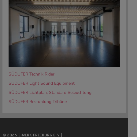
SÜDUFER Technik Rider
SÜDUFER Light Sound Equipment
SÜDUFER Lichtplan, Standard Beleuchtung
SÜDUFER Bestuhlung Tribüne
© 2026 E-WERK FREIBURG E. V. |