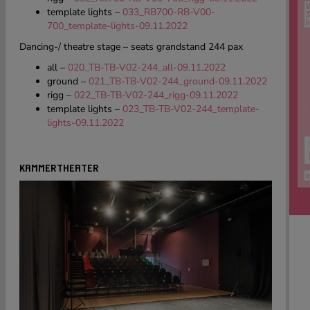
template lights –
033_RB700-RB-V00-
700_template-lights-09.11.2022
Dancing-/ theatre stage – seats grandstand 244 pax
all –
020_TB-TB-V02-244_all-09.11.2022
ground –
021_TB-TB-V02-244_ground-09.11.2022
rigg –
022_TB-TB-V02-244_rigg-09.11.2022
template lights –
023_TB-TB-V02-244_template-
lights-09.11.2022
KAMMERTHEATER