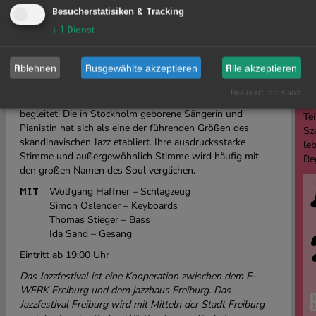
Oslender
(Keyboards) und
Thomas Stieger
(Bass)
Besucherstatisiken & Tracking
präsentiert er
im Wolfgang Haffner Trio
Klassiker, neue
↓
1
Dienst
E
Werke und musikalische Wegmarken einer einzigartigen
Karriere.
„The Jubilee Concert“ ist eine musikalische
20
Feier
– für Haffner selbst, für sein Publikum und für die
Fr
Ablehnen
Ausgewählte akzeptieren
Alle akzeptieren
verbindende Kraft des Jazz.
Wi
Realisiert mit Klaro!
In Freiburg wird das Wolfgang Haffner Trio von
Ida Sand
ist
begleitet. Die in Stockholm geborene Sängerin und
Tei
Pianistin hat sich als eine der führenden Größen des
Sz
skandinavischen Jazz etabliert. Ihre ausdrucksstarke
le
Stimme und außergewöhnlich Stimme wird häufig mit
Re
den großen Namen des Soul verglichen.
Wolfgang Haffner – Schlagzeug
MIT
Simon Oslender – Keyboards
Thomas Stieger – Bass
Ida Sand – Gesang
Eintritt ab 19:00 Uhr
Das Jazzfestival ist eine Kooperation zwischen dem E-
WERK Freiburg und dem jazzhaus Freiburg. Das
Jazzfestival Freiburg wird mit Mitteln der Stadt Freiburg