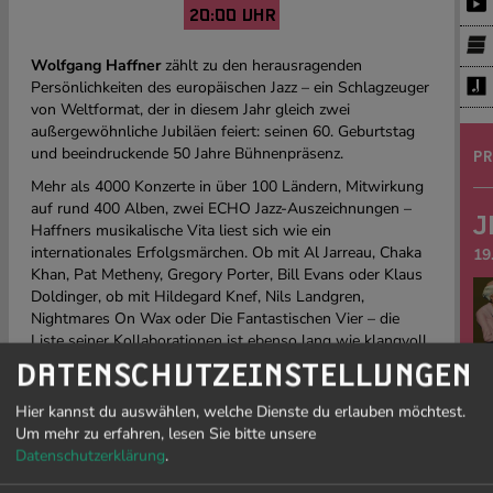
20:00 UHR
Wolfgang Haffner
zählt zu den herausragenden
Persönlichkeiten des europäischen Jazz – ein Schlagzeuger
von Weltformat, der in diesem Jahr gleich zwei
außergewöhnliche Jubiläen feiert: seinen 60. Geburtstag
und beeindruckende 50 Jahre Bühnenpräsenz.
PR
Mehr als 4000 Konzerte in über 100 Ländern, Mitwirkung
auf rund 400 Alben, zwei ECHO Jazz-Auszeichnungen –
J
Haffners musikalische Vita liest sich wie ein
internationales Erfolgsmärchen. Ob mit Al Jarreau, Chaka
19
Khan, Pat Metheny, Gregory Porter, Bill Evans oder Klaus
Doldinger, ob mit Hildegard Knef, Nils Landgren,
Nightmares On Wax oder Die Fantastischen Vier – die
Liste seiner Kollaborationen ist ebenso lang wie klangvoll.
Sein unverkennbarer Stil, seine Vielseitigkeit und sein
Li
DATENSCHUTZEINSTELLUNGEN
feines Gespür für Groove machen ihn zu einem der
sow
meistgefragten Schlagzeuger weltweit.
Ge
Hier kannst du auswählen, welche Dienste du erlauben möchtest.
Fre
Um mehr zu erfahren, lesen Sie bitte unsere
Zum Jubiläum lädt Wolfgang Haffner zu einem ganz
be
Datenschutzerklärung
.
besonderen Konzertabend ein: Gemeinsam mit seinen
re
langjährigen musikalischen Weggefährten
Simon