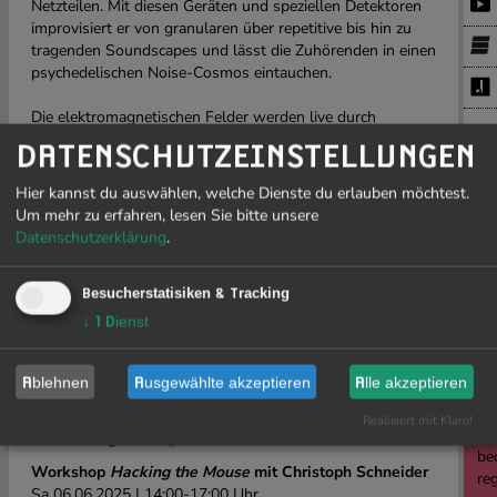
Netzteilen. Mit diesen Geräten und speziellen Detektoren
improvisiert er von granularen über repetitive bis hin zu
tragenden Soundscapes und lässt die Zuhörenden in einen
psychedelischen Noise-Cosmos eintauchen.
Die elektromagnetischen Felder werden live durch
spezielle Detektoren für uns hörbar gemacht. In
Symbiotic
DATENSCHUTZEINSTELLUNGEN
PR
Distortion
wird kein eigentlicher Sequencer verwendet,
sondern ausschliesslich mit den aufgenommenen Klängen
Hier kannst du auswählen, welche Dienste du erlauben möchtest.
improvisiert, welche durch Delay-Loops und
Um mehr zu erfahren, lesen Sie bitte unsere
J
Effektschleifen weiter moduliert und teils repetitiv
Datenschutzerklärung
.
wiedergegeben werden.
19
Die Soundperformance ist Teil eines offenen, sich stetig
weiterentwickelnden Klangprozesses – zwischen Störung,
Besucherstatisiken & Tracking
Struktur und improvisierter Verdichtung.
↓
1
Dienst
Eigens programmierte, klangreaktive Visuals aus
abstrakten, fließenden Video-Glitches verstärken die
Li
Soundperformance.
Ablehnen
Ausgewählte akzeptieren
Alle akzeptieren
sow
Ge
Die Soundperformance findet im Rahmen der
Realisiert mit Klaro!
Fre
Ausstellung
Drifting Futures
statt.
be
Workshop
Hacking the Mouse
mit Christoph Schneider
re
Sa 06.06.2025 | 14:00-17:00 Uhr