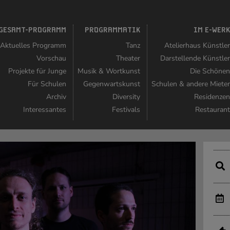
GESAMT-PROGRAMM
PROGRAMMATIK
IM E-WER
Aktuelles Programm
Tanz
Atelierhaus Künstle
Vorschau
Theater
Darstellende Künstle
Projekte für Junge
Musik & Wortkunst
Die Schöne
Für Schulen
Gegenwartskunst
Schulen & andere Miete
Archiv
Diversity
Residenze
Interessantes
Festivals
Restauran