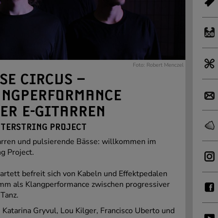
Foto: Robert Menczel
SE CIRCUS –
ANGPERFORMANCE
IER E-GITARREN
NTERSTRING PROJECT
tarren und pulsierende Bässe: willkommen im
g Project.
rtett befreit sich von Kabeln und Effektpedalen
amm als Klangperformance zwischen progressiver
Tanz.
Katarina Gryvul, Lou Kilger, Francisco Uberto und