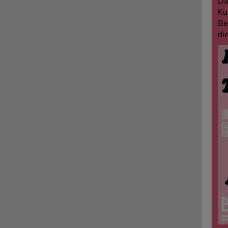
Da
Ku
Be
di