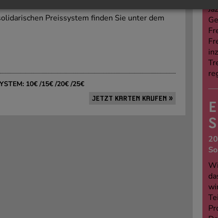
Jaz
olidarischen Preissystem finden Sie unter dem
Ge
Fr
Fr
in
Tr
re
TEM: 10€ /15€ /20€ /25€
JETZT KARTEN KAUFEN »
E
S
20
So
Wi
da
wi
Te
Pr