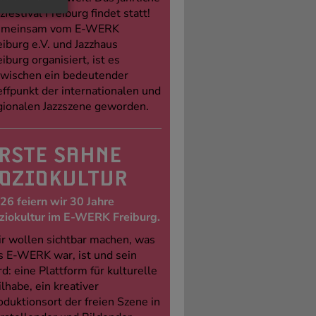
zfestival Freiburg findet statt!
meinsam vom E-WERK
eiburg e.V. und Jazzhaus
eiburg organisiert, ist es
zwischen ein bedeutender
effpunkt der internationalen und
gionalen Jazzszene geworden.
RSTE SAHNE
OZIOKULTUR
26 feiern wir 30 Jahre
ziokultur im E-WERK Freiburg.
r wollen sichtbar machen, was
s E-WERK war, ist und sein
rd: eine Plattform für kulturelle
ilhabe, ein kreativer
oduktionsort der freien Szene in