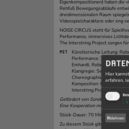
Eigenkompositionen) haben die v
Rehfuß Bewegungsabläufe entwick
dreidimensionalen Raum spiegeln:
Videospielcharaktere oder eng ve
NOISE CIRCUS steht für Spielfreu
Performance, immersives Lichtde
The Interstring Project sorgen für
Künstlerische Leitung: Rob
MIT
Performance: The Interstrin
DATE
Emhardt, Robert Menczel, M
Klangregie: Sebastián Zule
Hier kanns
Choreographie: Ria Rehfuß
erfahren, l
Komposition: Katarina Gryv
Interstring Project
Bes
Gefördert von Sonderklang e.V.
↓
1
Eine Kooperation mit dem E-WER
Stück-Dauer: 70 Minuten
Ablehnen
Zu diesem Stück gibt es eine
Con