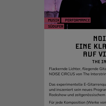
MUSIK
PERFORMANCE
SÜDUFER
NOI
EINE KL
AUF V
THE I
Flackernde Lichter, fliegende Gi
NOISE CIRCUS von The Interstrin
Das experimentelle E-Gitarrenqua
und inszeniert sein neues Progr
Rockshow und zeitgenössischem 
Für jede Komposition (Werke von 