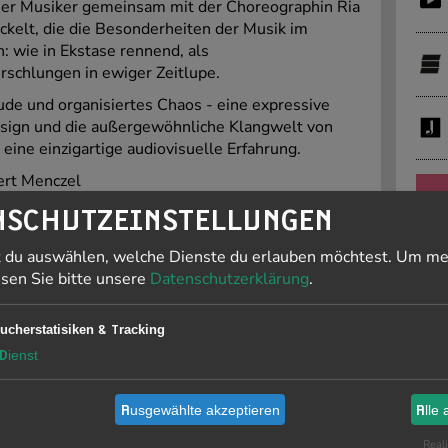
ier Musiker gemeinsam mit der Choreographin Ria
elt, die die Besonderheiten der Musik im
 wie in Ekstase rennend, als
rschlungen in ewiger Zeitlupe.
de und organisiertes Chaos - eine expressive
sign und die außergewöhnliche Klangwelt von
 eine einzigartige audiovisuelle Erfahrung.
ert Menczel
g Project (Matthias Arbter, Florin
PR
NSCHUTZEINSTELLUNGEN
arius Schnurr)
ta
t du auswählen, welche Dienste du erlauben möchtest.
Um me
J
esen Sie bitte unsere
Datenschutzerklärung
.
ul, Francisco Uberto, The
F
ucherstatisiken & Tracking
19
Dienst
K Freiburg
Ausgewählte akzeptieren
Alle 
Li
tent Note
. Diese ist im Bereich
Zugänglichkeit
is
Reali