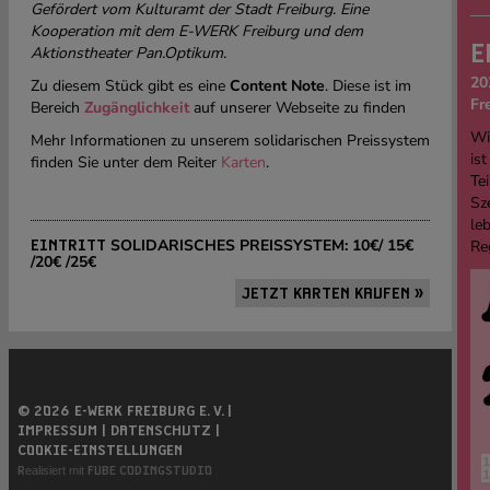
Gefördert vom Kulturamt der Stadt Freiburg. Eine
Kooperation mit dem E-WERK Freiburg und dem
E
Aktionstheater Pan.Optikum.
20
Zu diesem Stück gibt es eine
Content Note
. Diese ist im
Fr
Bereich
Zugänglichkeit
auf unserer Webseite zu finden
Wi
Mehr Informationen zu unserem solidarischen Preissystem
ist
finden Sie unter dem Reiter
Karten
.
Tei
Sz
le
SOLIDARISCHES PREISSYSTEM: 10€/ 15€
Re
EINTRITT
/20€ /25€
JETZT KARTEN KAUFEN »
© 2026 E-WERK FREIBURG E. V. |
IMPRESSUM |
DATENSCHUTZ |
COOKIE-EINSTELLUNGEN
Realisiert mit
FUBE CODINGSTUDIO