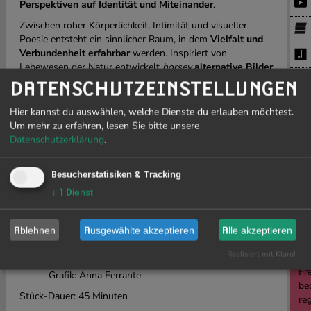
Perspektiven auf Identität und Miteinander
.
Zwischen roher Körperlichkeit, Intimität und visueller
Poesie entsteht ein sinnlicher Raum, in dem
Vielfalt und
Verbundenheit erfahrbar
werden. Inspiriert von
Lebewesen der Natur entwickelt
horsey
alternative Bilder
von Beziehung
,
die sich jenseits festgeschriebener
DATENSCHUTZEINSTELLUNGEN
Normen bewegen.
PR
Hier kannst du auswählen, welche Dienste du erlauben möchtest.
Gesellschaftliche binäre Zuschreibungen werden
Um mehr zu erfahren, lesen Sie bitte unsere
hinterfragt
und ein respektvoller
Umgang mit Mensch
Datenschutzerklärung
.
J
und Umwelt
geübt, um ein Fundament für
Gleichberechtigung
zu ebnen.
19
Besucherstatisiken & Tracking
Choreografie /Tanz: Frieda Wagner, Cosima
MIT
Dudel
↓
1
Dienst
Sounddesign: Karlotta Frank
Dramaturgie: Natalie Broschat
Li
Ablehnen
Ausgewählte akzeptieren
Alle akzeptieren
Licht: Fabian Argano
sow
Kostüm: Frieda Wagner
Realisiert mit Klaro!
Ge
Fotografie: Johanna Brummack
Fre
Grafik: Anna Ferrante
be
Stück-Dauer: 45 Minuten
re