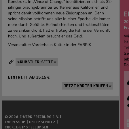
Konstrukt. In „Vince of Change“ identifiziert er sich als 32-
jähriger braungebrannter Surflehrer aus Kalifornien und
spricht damit vollkommen neue Zielgruppen an. Denn
E
seine Mission betrifft uns alle: In einer Epoche, die immer
20
mehr durch Gefühle, Befindlichkeiten und Irrationalitäten
Fr
zu versinken droht, hält er trotzig die Fahne der Vernunft
hoch. Und außerdem braucht er das Geld.
Wi
ist
Veranstalter: Vorderhaus Kultur in der FABRIK
Tei
Sz
le
>KÜNSTLER-SEITE »
Re
AB 35,15 €
EINTRITT
JETZT KARTEN KAUFEN »
© 2026 E-WERK FREIBURG E. V. |
IMPRESSUM |
DATENSCHUTZ |
COOKIE-EINSTELLUNGEN