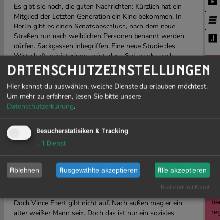
Es gibt sie noch, die guten Nachrichten: Kürzlich hat ein
Mitglied der Letzten Generation ein Kind bekommen. In
Berlin gibt es einen Senatsbeschluss, nach dem neue
Straßen nur nach weiblichen Personen benannt werden
dürfen. Sackgassen inbegriffen. Eine neue Studie des
Wirtschaftsministeriums zeigt, dass Solarparks auch
nachts genügend Strom liefern können, wenn man die
DATENSCHUTZEINSTELLUNGEN
PR
Anlagen unter Flutlicht betreibt. Technisch wäre das heute
schon möglich. Aber die großen Konzerne verhindern das
Hier kannst du auswählen, welche Dienste du erlauben möchtest.
leider.
Um mehr zu erfahren, lesen Sie bitte unsere
J
Datenschutzerklärung
.
Der Wissenschaftskabarettist und Physiker Vince Ebert
19
zieht Bilanz: Sind wir in den letzten Jahren rationaler,
besonnener oder gar klüger geworden? Spoiler Alarm:
Besucherstatisiken & Tracking
Nein, sind wir nicht. Nur 18 % der Bevölkerung tragen
↓
1
Dienst
einen Fahrradhelm, aber 91 % nutzen eine Schutzhülle für
ihr Handy. Wenn die Realität immer mehr zur Satire wird,
Li
wenn Regierungserklärungen praktisch nicht mehr von
Ablehnen
Ausgewählte akzeptieren
Alle akzeptieren
sow
Postillon-Artikeln unterscheidbar sind – wie bitte soll man
Ge
das als Satiriker noch toppen?
Realisiert mit Klaro!
Fre
be
Doch Vince Ebert gibt nicht auf. Nach außen mag er ein
re
alter weißer Mann sein. Doch das ist nur ein soziales