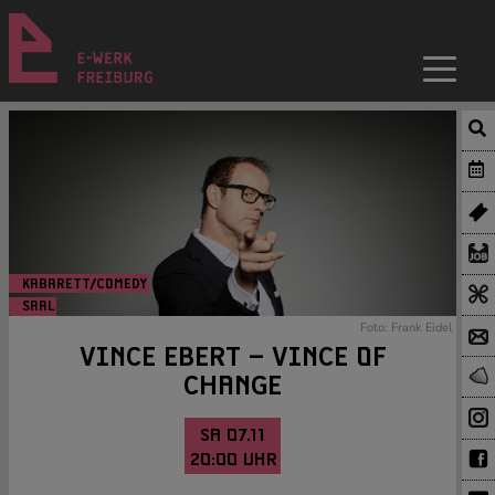
KABARETT/COMEDY
SAAL
Foto: Frank Eidel
VINCE EBERT – VINCE OF
CHANGE
SA 07.11
20:00 UHR