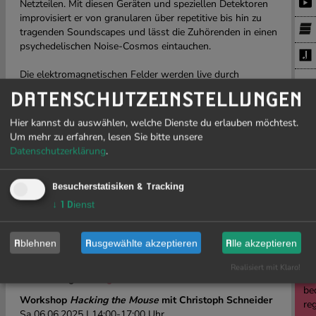
Netzteilen. Mit diesen Geräten und speziellen Detektoren
improvisiert er von granularen über repetitive bis hin zu
tragenden Soundscapes und lässt die Zuhörenden in einen
psychedelischen Noise-Cosmos eintauchen.
Die elektromagnetischen Felder werden live durch
spezielle Detektoren für uns hörbar gemacht. In
Symbiotic
DATENSCHUTZEINSTELLUNGEN
PR
Distortion
wird kein eigentlicher Sequencer verwendet,
sondern ausschliesslich mit den aufgenommenen Klängen
Hier kannst du auswählen, welche Dienste du erlauben möchtest.
improvisiert, welche durch Delay-Loops und
Um mehr zu erfahren, lesen Sie bitte unsere
J
Effektschleifen weiter moduliert und teils repetitiv
Datenschutzerklärung
.
wiedergegeben werden.
19
Die Soundperformance ist Teil eines offenen, sich stetig
weiterentwickelnden Klangprozesses – zwischen Störung,
Besucherstatisiken & Tracking
Struktur und improvisierter Verdichtung.
↓
1
Dienst
Eigens programmierte, klangreaktive Visuals aus
abstrakten, fließenden Video-Glitches verstärken die
Li
Soundperformance.
Ablehnen
Ausgewählte akzeptieren
Alle akzeptieren
sow
Ge
Die Soundperformance findet im Rahmen der
Realisiert mit Klaro!
Fre
Ausstellung
Drifting Futures
statt.
be
Workshop
Hacking the Mouse
mit Christoph Schneider
re
Sa 06.06.2025 | 14:00-17:00 Uhr