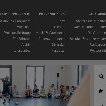
GESAMT-PROGRAMM
PROGRAMMATIK
IM E-WER
Aktuelles Programm
Tanz
Atelierhaus Künstle
Vorschau
Theater
Darstellende Künstle
Projekte für Junge
Musik & Wortkunst
Die Schöne
Für Schulen
Gegenwartskunst
Schulen & andere Miete
Archiv
Diversity
Residenze
Interessantes
Festivals
Restauran