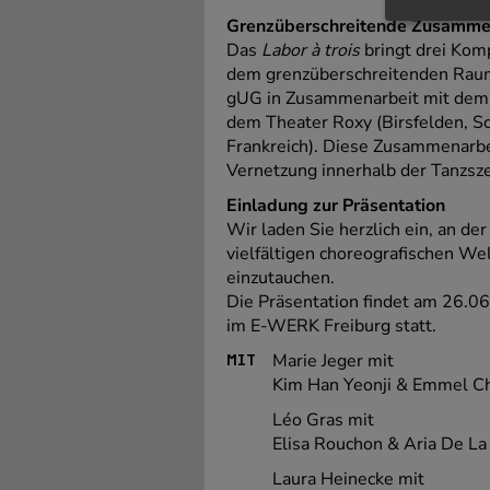
Grenzüberschreitende Zusamme
Das
Labor à trois
bringt drei Kom
dem grenzüberschreitenden Raum
gUG in Zusammenarbeit mit dem E
dem Theater Roxy (Birsfelden, 
Frankreich). Diese Zusammenarbei
Vernetzung innerhalb der Tanzsz
Einladung zur Präsentation
Wir laden Sie herzlich ein, an de
vielfältigen choreografischen W
einzutauchen.
Die Präsentation findet am 26.
im E-WERK Freiburg statt.
Marie Jeger mit
MIT
Kim Han Yeonji & Emmel 
Léo Gras mit
Elisa Rouchon & Aria De La
Laura Heinecke mit