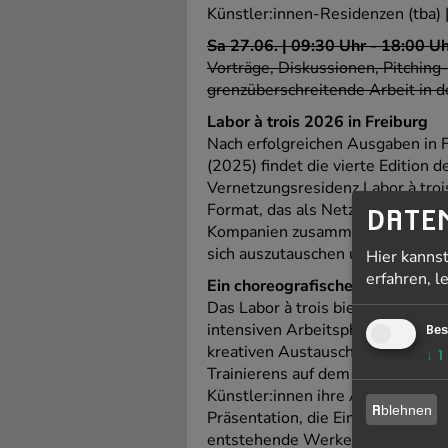
Künstler:innen-Residenzen (tba)
Sa 27.06. | 09:30 Uhr - 18:00 
Vorträge, Diskussionen, Pitchi
grenzüberschreitende Arbeit in d
Labor à trois 2026 in Freiburg
Nach erfolgreichen Ausgaben in F
(2025) findet die vierte Edition 
Vernetzungsresidenz Labor à trois
Format, das als Netzwerk und küns
DATE
Kompanien zusammen, um neun Ta
sich auszutauschen und ihre Scha
Hier kanns
erfahren, l
Ein choreografisches Labor der
Das Labor à trois bietet den tei
intensiven Arbeitsphase ihre ch
Bes
kreativen Austausch stehen auc
↓
1
Trainierens auf dem Programm. A
Künstler:innen ihre Arbeiten am 2
Ablehnen
Präsentation, die Einblicke in ve
entstehende Werke bietet.