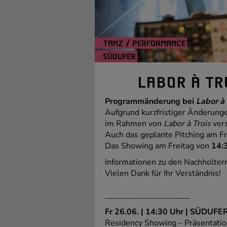
TANZ / PERFORMANCE
SÜDUFER
LABOR À TR
Programmänderung bei
Labor à 
Aufgrund kurzfristiger Änderung
im Rahmen von
Labor à Trois
ver
Auch das geplante Pitching am Fre
Das Showing am Freitag von
14:
Informationen zu den Nachholte
Vielen Dank für Ihr Verständnis!
_____________________
Fr 26.06. | 14:30 Uhr | SÜDUFE
Residency Showing – Präsentatio