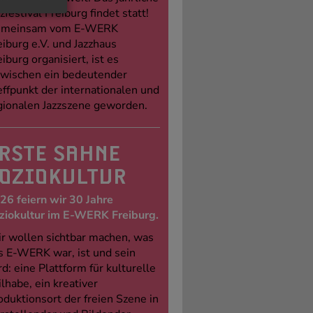
zfestival Freiburg findet statt!
meinsam vom E-WERK
eiburg e.V. und Jazzhaus
eiburg organisiert, ist es
zwischen ein bedeutender
effpunkt der internationalen und
gionalen Jazzszene geworden.
RSTE SAHNE
OZIOKULTUR
26 feiern wir 30 Jahre
ziokultur im E-WERK Freiburg.
r wollen sichtbar machen, was
s E-WERK war, ist und sein
rd: eine Plattform für kulturelle
ilhabe, ein kreativer
oduktionsort der freien Szene in