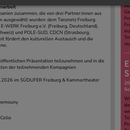
Jaz
narbeit
Ge
panien zusammen, die von drei Partner:innen aus
Fr
 ausgewählt wurden: dem Tanznetz Freiburg
Fr
-WERK Freiburg e.V. (Freiburg, Deutschland),
in
Schweiz) und POLE-SUD, CDCN (Strasbourg,
Tr
t fördert den kulturellen Austausch und die
re
ene.
r öffentlichen Präsentation teilzunehmen und in die
E
elten der teilnehmenden Kompagnien
S
06.2026 im SÜDUFER Freiburg & Kammertheater
20
So
Wi
Chemouny
da
wi
 Celle
Te
Pr